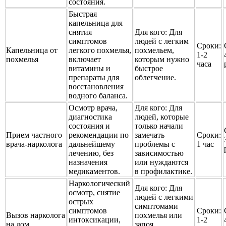
состояния.
Быстрая
капельница для
снятия
Для кого:
Для
симптомов
людей с легким
Сроки:
Капельница от
легкого похмелья,
похмельем,
1-2
похмелья
включает
которым нужно
часа
витамины и
быстрое
препараты для
облегчение.
восстановления
водного баланса.
Осмотр врача,
Для кого:
Для
диагностика
людей, которые
состояния и
только начали
Прием частного
рекомендации по
замечать
Сроки:
врача-нарколога
дальнейшему
проблемы с
1 час
лечению, без
зависимостью
назначения
или нуждаются
медикаментов.
в профилактике.
Наркологический
Для кого:
Для
осмотр, снятие
людей с легкими
острых
симптомами
симптомов
Сроки:
Вызов нарколога
похмелья или
интоксикации,
1-2
на дом
запоя,