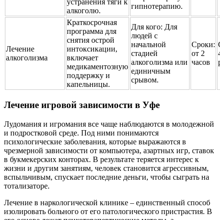
устранения тяги к
гипнотерапию.
алкоголю.
Краткосрочная
Для кого:
Для
программа для
людей с
снятия острой
начальной
Сроки:
Лечение
интоксикации,
стадией
от 2
алкоголизма
включает
алкоголизма или
часов
медикаментозную
единичным
поддержку и
срывом.
капельницы.
Лечение игровой зависимости в Уфе
Лудомания и игромания все чаще наблюдаются в молодежной
и подростковой среде. Под ними понимаются
психологические заболевания, которые выражаются в
чрезмерной зависимости от компьютера, азартных игр, ставок
в букмекерских конторах. В результате теряется интерес к
жизни и другим занятиям, человек становится агрессивным,
вспыльчивым, спускает последние деньги, чтобы сыграть на
тотализаторе.
Лечение в наркологической клинике – единственный способ
изолировать больного от его патологического пристрастия. В