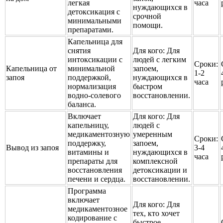
легкая
часа
нуждающихся в
детоксикация с
срочной
минимальными
помощи.
препаратами.
Капельница для
снятия
Для кого:
Для
интоксикации с
людей с легким
Сроки:
Капельница от
минимальной
запоем,
1-2
запоя
поддержкой,
нуждающихся в
часа
нормализация
быстром
водно-солевого
восстановлении.
баланса.
Включает
Для кого:
Для
капельницу,
людей с
медикаментозную
умеренным
Сроки:
поддержку,
запоем,
Вывод из запоя
3-4
витамины и
нуждающихся в
часа
препараты для
комплексной
восстановления
детоксикации и
печени и сердца.
восстановлении.
Программа
включает
Для кого:
Для
медикаментозное
тех, кто хочет
кодирование с
быстрое