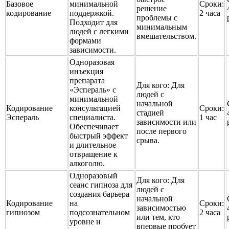
Базовое
минимальной
Сроки:
решение
кодирование
поддержкой.
2 часа
проблемы с
Подходит для
минимальным
людей с легкими
вмешательством.
формами
зависимости.
Одноразовая
инъекция
препарата
Для кого:
Для
«Эспераль» с
людей с
минимальной
начальной
Кодирование
консультацией
Сроки:
стадией
Эспераль
специалиста.
1 час
зависимости или
Обеспечивает
после первого
быстрый эффект
срыва.
и длительное
отвращение к
алкоголю.
Одноразовый
Для кого:
Для
сеанс гипноза для
людей с
создания барьера
начальной
Кодирование
на
Сроки:
зависимостью
гипнозом
подсознательном
2 часа
или тем, кто
уровне и
впервые пробует