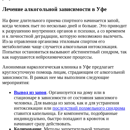
Лечение алкогольной зависимости в Уфе
На фоне длительного приема спиртного начинается запой,
когда человек пьет по несколько дней и больше. Это приводит
к разрушению внутренних органов и психики, а со временем
и к личностной деградации, которую невозможно вылечить.
Из-за отравления организма этиловым спиртом его
метаболитами чаще случается алкогольная интоксикация.
Попытки остановиться вызывают абстинентный синдром, так
как нарушаются нейрохимические процессы.
Анонимная наркологическая клиника в Уфе предлагает
круглосуточную помощь лицам, страдающим от алкогольной
зависимости. В рамках нее мы выполним следующие
мероприятия:
Вывод из запоя
. Организуется на дому или в
стационаре в зависимости от состояния зависимого
человека. Для вывода из запоя, как и для устранения
интоксикации или
последствий похмельного синдрома
ставится капельница. Ее компоненты, подобранные
индивидуально, быстро попадают в кровоток и
начинают сразу действовать.
Кодирование
. Методы запретительной терапии