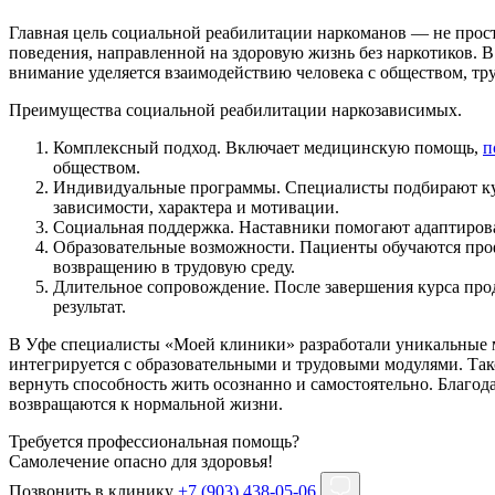
Главная цель социальной реабилитации наркоманов — не прост
поведения, направленной на здоровую жизнь без наркотиков. 
внимание уделяется взаимодействию человека с обществом, тр
Преимущества социальной реабилитации наркозависимых.
Комплексный подход. Включает медицинскую помощь,
п
обществом.
Индивидуальные программы. Специалисты подбирают кур
зависимости, характера и мотивации.
Социальная поддержка. Наставники помогают адаптироват
Образовательные возможности. Пациенты обучаются про
возвращению в трудовую среду.
Длительное сопровождение. После завершения курса про
результат.
В Уфе специалисты «Моей клиники» разработали уникальные м
интегрируется с образовательными и трудовыми модулями. Тако
вернуть способность жить осознанно и самостоятельно. Благо
возвращаются к нормальной жизни.
Требуется профессиональная помощь?
Самолечение опасно для здоровья!
Позвонить в клинику
+7 (903) 438-05-06