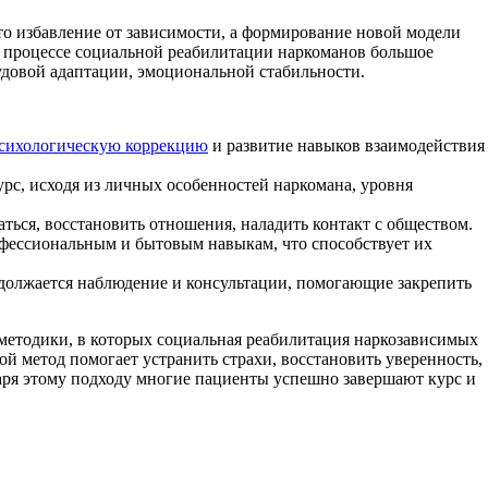
о избавление от зависимости, а формирование новой модели
В процессе социальной реабилитации наркоманов большое
удовой адаптации, эмоциональной стабильности.
сихологическую коррекцию
и развитие навыков взаимодействия
с, исходя из личных особенностей наркомана, уровня
ься, восстановить отношения, наладить контакт с обществом.
фессиональным и бытовым навыкам, что способствует их
должается наблюдение и консультации, помогающие закрепить
етодики, в которых социальная реабилитация наркозависимых
й метод помогает устранить страхи, восстановить уверенность,
даря этому подходу многие пациенты успешно завершают курс и