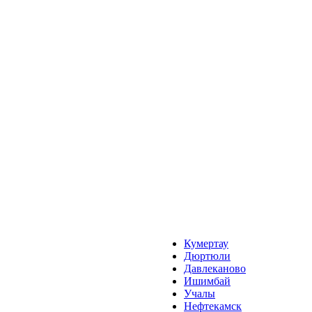
Кумертау
Дюртюли
Давлеканово
Ишимбай
Учалы
Нефтекамск