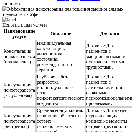
личности
Цены на наши услуги
Наименование
Описание
Для кого
услуги
Индивидуальная
Для кого:
Для
консультация,
Консультация
пациентов с
диагностика
психотерапевта
эмоциональными и
состояния,
(стандартная)
психологическими
рекомендации по
трудностями.
терапии.
Глубокая работа,
Для кого:
Для
разработка
пациентов с
Консультация
индивидуального
длительными или
психотерапевта
плана
сложными
(углубленная)
психотерапевтического
психоэмоциональным
воздействия.
проблемами.
Срочная консультация,
Для кого:
Для людей,
Консультация
первичное облегчение
переживающих
психотерапевта
острых
кризисные моменты,
(экстренная)
психологических
острые стрессы или
состояний.
панические атаки.