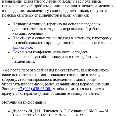
назначении адекватного лечения. Если у вас появились
психологические проблемы, или вы стали замечать изменения
в поведении, мышлении у своих родственников, получите
помощь опытных специалистов нашей клиники:
Назначаем точную терапию на основе передовых
диагностических методов и персональной работы с
каждым больным.
Практикуем совместный подход к лечению, к которому
по необходимости присоединяются нарколог, психолог,
аддиктолог
.
Сохраняем конфиденциальность и создаем
доверительную обстановку для взаимодействия с
пациентами.
Уже после первого сеанса вы почувствуете, как изменилось
ваше психическое и эмоциональное состояние в лучшую
сторону, стабилизировалось поведение, стало проще
управлять проблемами, ранее казавшимися неразрешимыми.
Звоните
+7 (903) 438-05-06
, чтобы записаться на прием к
врачу-психотерапевту, или оставляйте заявку на сайте.
Источники информации
Дубовский Д.И., Тиганов А.С. Сознание// БМЭ. — М.,
1984. Т. 23. С. 1440–1447. Жариков Н.М.