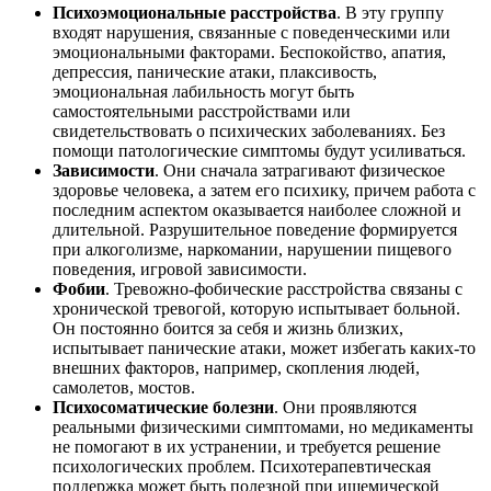
Психоэмоциональные расстройства
. В эту группу
входят нарушения, связанные с поведенческими или
эмоциональными факторами. Беспокойство, апатия,
депрессия, панические атаки, плаксивость,
эмоциональная лабильность могут быть
самостоятельными расстройствами или
свидетельствовать о психических заболеваниях. Без
помощи патологические симптомы будут усиливаться.
Зависимости
. Они сначала затрагивают физическое
здоровье человека, а затем его психику, причем работа с
последним аспектом оказывается наиболее сложной и
длительной. Разрушительное поведение формируется
при алкоголизме, наркомании, нарушении пищевого
поведения, игровой зависимости.
Фобии
. Тревожно-фобические расстройства связаны с
хронической тревогой, которую испытывает больной.
Он постоянно боится за себя и жизнь близких,
испытывает панические атаки, может избегать каких-то
внешних факторов, например, скопления людей,
самолетов, мостов.
Психосоматические болезни
. Они проявляются
реальными физическими симптомами, но медикаменты
не помогают в их устранении, и требуется решение
психологических проблем. Психотерапевтическая
поддержка может быть полезной при ишемической