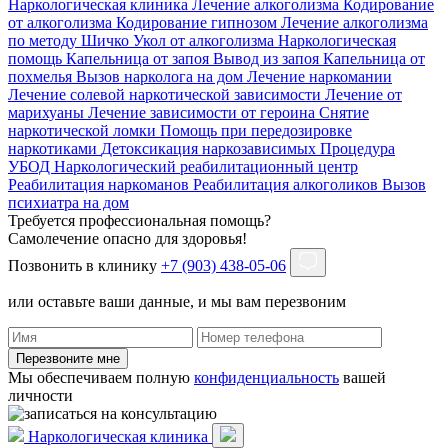
Наркологическая клиника
Лечение алкоголизма
Кодирование
от алкоголизма
Кодирование гипнозом
Лечение алкоголизма
по методу Шичко
Укол от алкоголизма
Наркологическая
помощь
Капельница от запоя
Вывод из запоя
Капельница от
похмелья
Вызов нарколога на дом
Лечение наркомании
Лечение солевой наркотической зависимости
Лечение от
марихуаны
Лечение зависимости от героина
Снятие
наркотической ломки
Помощь при передозировке
наркотиками
Детоксикация наркозависимых
Процедура
УБОД
Наркологический реабилитационный центр
Реабилитация наркоманов
Реабилитация алкоголиков
Вызов
психиатра на дом
Требуется профессиональная помощь?
Самолечение опасно для здоровья!
Позвонить в клинику
+7 (903) 438-05-06
или оставьте ваши данные, и мы вам перезвоним
Перезвоните мне
Мы обеспечиваем полную
конфиденциальность
вашей
личности
Наркологическая клиника