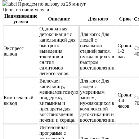
Приедем по вызову за 25 минут
Цены на наши услуги
Наименование
Описание
Для кого
Срок
С
услуги
Однократная
детоксикация с
Для кого:
Для
капельницей для
людей с
быстрого
начальной
Сроки:
Экспресс-
С
выведения
стадией запоя,
1-2
вывод
4
токсинов и
нуждающихся в
часа
снятия
быстром
симптомов
восстановлении.
легкого запоя.
Включает
Для кого:
Для
капельницу,
людей с
медикаментозную
умеренным
Сроки:
Комплексный
поддержку,
запоем,
С
3-4
вывод
витамины и
нуждающихся в
7
часов
препараты для
комплексной
восстановления
детоксикации и
печени и сердца.
восстановлении.
Интенсивная
программа с
длительной
Для кого:
Для