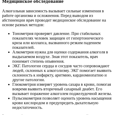
Медицинское обследование
Алкогольная зависимость вызывает сильные изменения в
работе организма и осложнения. Перед выводом из
абстиненции врач проводит медицинское обследование на
основе разных методов:
Тонометрия проверяет давление. При стабильных
показателях человек защищен от гипертонического
криза или коллапса, вызванного резким падением
показателей.
Алкометрия нужна для оценки содержания алкоголя в
выдыхаемом воздухе. Зная этот показатель, врач
понимает степень опьянения.
ЭКГ. Патологии сердца и сосудов часто сопровождают
людей, склонных к алкоголизму. ЭКГ помогает выявить
склонность к инфаркту, аритмию, кардиомиопатию и
другие патологии.
Глюкометрия измеряет уровень сахара в крови, помогая
вовремя выявить вторичный сахарный диабет. Его
вызывает поражение алкоголем поджелудочной железы.
Пульсикометрия позволяет оценить уровень насыщения
крови кислородом и предупредить дыхательную
недостаточность.