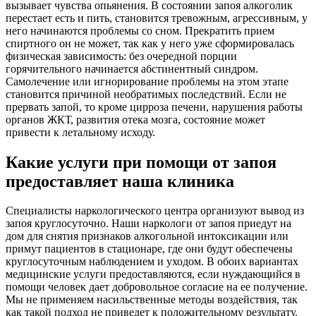
вызывает чувства опьянения. В состоянии запоя алкоголик
перестает есть и пить, становится тревожным, агрессивным, у
него начинаются проблемы со сном. Прекратить прием
спиртного он не может, так как у него уже сформировалась
физическая зависимость: без очередной порции
горячительного начинается абстинентный синдром.
Самолечение или игнорирование проблемы на этом этапе
становится причиной необратимых последствий. Если не
прервать запой, то кроме цирроза печени, нарушения работы
органов ЖКТ, развития отека мозга, состояние может
привести к летальному исходу.
Какие услуги при помощи от запоя
предоставляет наша клиника
Специалисты наркологического центра организуют вывод из
запоя круглосуточно. Наши наркологи от запоя приедут на
дом для снятия признаков алкогольной интоксикации или
примут пациентов в стационаре, где они будут обеспечены
круглосуточным наблюдением и уходом. В обоих вариантах
медицинские услуги предоставляются, если нуждающийся в
помощи человек дает добровольное согласие на ее получение.
Мы не применяем насильственные методы воздействия, так
как такой подход не приведет к положительному результату.