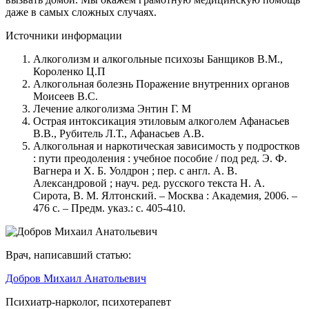
даже в самых сложных случаях.
Источники информации
Алкоголизм и алкогольные психозы Банщиков В.М.,
Короленко Ц.П
Алкогольная болезнь Поражение внутренних органов
Моисеев В.С.
Лечение алкоголизма Энтин Г. М
Острая интоксикация этиловым алкоголем Афанасьев
В.В., Рубитель Л.Т., Афанасьев А.В.
Алкогольная и наркотическая зависимость у подростков
: пути преодоления : учебное пособие / под ред. Э. Ф.
Вагнера и Х. Б. Уолдрон ; пер. с англ. А. В.
Александровой ; науч. ред. русского текста Н. А.
Сирота, В. М. Ялтонский. – Москва : Академия, 2006. –
476 с. – Предм. указ.: с. 405-410.
Врач, написавший статью:
Добров Михаил Анатольевич
Психиатр-нарколог, психотерапевт