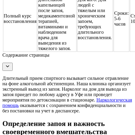
капельницей
людей с
после запоя,
тяжелым или
Сроки:
Полный курс
медикаментозной
хроническим
С
5-6
восстановления
терапией,
запоем,
1
часов
витаминами и
требующих
наблюдением
длительного
врача для
восстановления.
выведения из
тяжелого запоя.
Содержание страницы
Длительный прием спиртного вызывает сильное отравление
на фоне алкогольной абстиненции. Наша клиника организует
экстренный вывод из запоя. Нарколог на дом для вывода из
запоя приедет по любому адресу в Уфе или проведет
мероприятия по детоксикации в стационаре.
Наркологическая
помощь
оказывается с сохранением конфиденциальности и
без постановки на учет в диспансере.
Определение запоя и важность
своевременного вмешательства