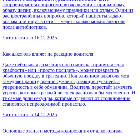
сопровождается вопросом о возвращении к привычному
образу жизни, включающему праздники или отдых. Один из
распространённых вопросов, который пациенты задают
врачам или ищут в сети — через сколько можно алкоголь
после антибиотиков.
Читать статью
16.12.2025
Как алкоголь влияет на реакцию водителя
Даже небольшая доза спиртного напитка, принятая «для
храбрости» или «просто посидеть», может превратить
обычную поездку в трагедию. Под влиянием алкоголя мозг
замедляет работу, зрение сужается, реакция тускнеет, а
уверенность в себе обманчива. Водитель перестаёт замечать
угрозы, которые трезвый человек распознал бы мгновенно. И
те самые доли секунды, которые отделяют от столкновения,
становятся непреодолимой пропастью.
Читать статью
14.12.2025
Основные этапы и методы кодирования от алкоголизма