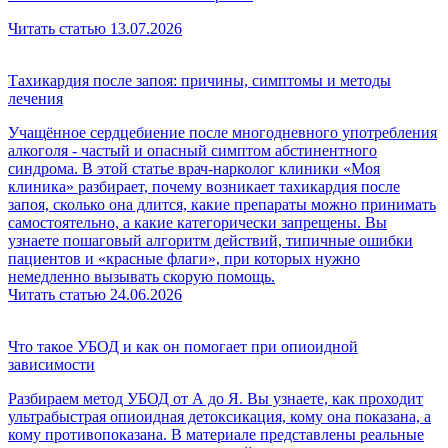
Читать статью
13.07.2026
Тахикардия после запоя: причины, симптомы и методы
лечения
Учащённое сердцебиение после многодневного употребления
алкоголя - частый и опасный симптом абстинентного
синдрома. В этой статье врач-нарколог клиники «Моя
клиника» разбирает, почему возникает тахикардия после
запоя, сколько она длится, какие препараты можно принимать
самостоятельно, а какие категорически запрещены. Вы
узнаете пошаговый алгоритм действий, типичные ошибки
пациентов и «красные флаги», при которых нужно
немедленно вызывать скорую помощь.
Читать статью
24.06.2026
Что такое УБОД и как он помогает при опиоидной
зависимости
Разбираем метод УБОД от А до Я. Вы узнаете, как проходит
ультрабыстрая опиоидная детоксикация, кому она показана, а
кому противопоказана. В материале представлены реальные