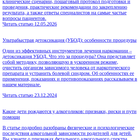
клинические сценарии, пошаговый протокол подготовки и
проведения, практические рекомендации по закреплению
результата, а также ответы специалистов на самые частые
вопросы пациентов.
Читать статью
12.05.2026
Ультрабыстрая детоксикация (УБОД): особенности процедуры
Один из эффективных инструментов лечения наркомании –
детоксикация УБОД. Что это за процедура? Она представляет
собой методику, позволяющую в ускоренном режиме,
очистить организм зависимого человека от наркотического
препарата и устранить болевой синдром. Об особенностях ее
применения, показаниях и противопоказаниях рассказываем в
нашем материале.
Читать статью
23.12.2024
Какие дети рождаются у алкоголиков: признаки, риски и пути
помощи
В статье подробно разобраны физические и психологические
последствия алкогольной зависимости родителей для детей.
Вы узнаете о признаках фетального алкогольного спектра,