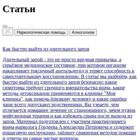
Статьи
Наркологическая помощь
Алкоголизм
Как быстро выйти из длительного запоя
Длительный запой - это не просто вредная привычка, а
серьёзное медицинское состояние, при котором организм
накапливает токсичный ацетальдегид и теряет способность к
самостоятельному восстановлению. В статье мы разберём, как
быстро выйти из длительного запоя безопасно: какие
симптомы требуют срочного вмешательства врача, какие
методы детоксикации применяются в клинике "Моя
клиника", как помочь близкому человеку и какие ошибки
чаще всего допускают родственники. Вы узнаете, чем
отличается домашнее лечение от стационарного, зачем нужна
инфузионная терапия и как избежать срыва после выхода из
запоя. Материал подготовлен с участием практикующего
врача-нарколога Гордеева Александра Петровича и содержит
пошаговую инструкцию, таблицу сравнения методов помощи
и ответы на самые частые вопросы.