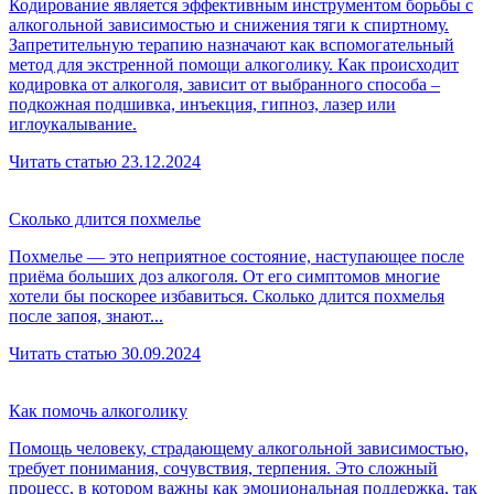
Кодирование является эффективным инструментом борьбы с
алкогольной зависимостью и снижения тяги к спиртному.
Запретительную терапию назначают как вспомогательный
метод для экстренной помощи алкоголику. Как происходит
кодировка от алкоголя, зависит от выбранного способа –
подкожная подшивка, инъекция, гипноз, лазер или
иглоукалывание.
Читать статью
23.12.2024
Сколько длится похмелье
Похмелье — это неприятное состояние, наступающее после
приёма больших доз алкоголя. От его симптомов многие
хотели бы поскорее избавиться. Сколько длится похмелья
после запоя, знают...
Читать статью
30.09.2024
Как помочь алкоголику
Помощь человеку, страдающему алкогольной зависимостью,
требует понимания, сочувствия, терпения. Это сложный
процесс, в котором важны как эмоциональная поддержка, так