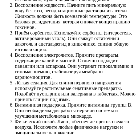
Восполнение жидкости. Начните пить минеральную
воду без газа, регидратационные растворы из аптеки.
Жидкость должна быть комнатной температуры. Это
базовая регидратация, которая снижает концентрацию
токсинов.
Приём сорбентов. Используйте сорбенты (энтеросгель,
активированный уголь). Они свяжут остаточный
алкоголь и ацетальдегид в кишечнике, снизив общую
интоксикацию.
Восполнение электролитов. Примите препараты,
содержащие калий и магний. Отлично подходит
панангин или аспаркам. Они устранят гипокалиемию и
гипомагниемию, стабилизируя мембраны
кардиомиоцитов.
Лёгкая седация. Для снятия нервного напряжения
используйте растительные седативные препараты.
Подойдёт пустырник или валериана в таблетках. Можно
принять глицин под язык.
Витаминная поддержка. Примите витамины группы B.
Они необходимы для работы нервной системы и
улучшения метаболизма в миокарде.
Физический покой. Лягте, обеспечьте приток свежего
воздуха. Исключите любые физические нагрузки и
эмоциональное напряжение.