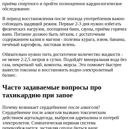
приёма спиртного и пройти полноценное кардиологическое
обследование.
В период восстановления после эпизода употребления важно
соблюдать щадящий режим. Первые 2-3 дня нужно избегать
физических нагрузок, посещения бани, сауны, приёма горячих
ванн. Питание должно быть лёгким, с достаточным
содержанием калия и магния - полезны курага, изюм, бананы,
печёный картофель, листовая зелень.
Обязательно нужно пить достаточное количество жидкости -
не менее 2-2,5 литров в сутки. Подойдёт минеральная вода без
газа, некрепкий чай, компоты, морсы. Это поможет быстрее
вывести токсины и восстановить водно-электролитный
баланс.
Часто задаваемые вопросы про
тахикардию при запое
Почему возникает сердцебиение после алкоголя?
Сердцебиение после алкоголя вызвано токсическим
действием ацетальдегида, выбросом адреналина и потерей
электролитов. Симпатическая нервная система
перевозбуждается, заставляя сердце биться чаще.