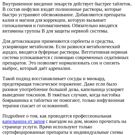
Внутривенное введение лекарств действует быстрее таблеток.
В состав инфузии входят полиионные растворы, которые
быстро устраняют обезвоживание. Добавляются препараты
калия и магния для коррекции, которую вызывает
гипокалиемия и гипомагниемия. Обязательно вводятся
витамины группы B для защиты нервной системы.
Для детоксикации применяются сорбенты и средства,
ускоряющие метаболизм. Если развился метаболический
ацидоз, вводятся буферные растворы. Вегетативная нервная
система успокаивается с помощью современных седативных
препаратов. Это позволяет нормализовать сон и снизить
выброс, который даёт адреналин.
Такой подход восстанавливает сосуды и миокард,
предотвращая токсическое поражение. Даже если было
разовое употребление большой дозы, капельница ускоряет
выведение токсинов. В тяжёлых случаях, когда настойка
боярышника и таблетки не помогают, только инфузионная
терапия спасает от осложнений.
Подробнее о том, как проводится профессиональная
капельница от запоя
с выездом на дом, можно прочитать на
странице услуги. Врачи используют только
сертифицированные препараты и индивидуальные схемы