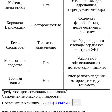
Усиливает выброс
Кофеин,
Нет
адреналина,
энергетики
перегружает миокард
Содержат
Корвалол,
фенобарбитал,
С осторожностью
Валокордин
несовместимы с
алкоголем
Риск брадикардии и
Бета-
Только по
блокады сердца без
блокаторы
назначению
контроля ЭКГ
Усиливают
Мочегонные
Нет
обезвоживание и
средства
потерю калия, магния
Риск резкого падения,
Горячая
Нет
которое фиксирует
ванна
тонометр
Требуется профессиональная помощь?
Самолечение опасно для здоровья!
Позвонить в клинику
+7 (903) 438-05-06