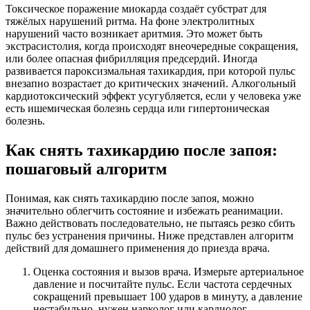
Токсическое поражение миокарда создаёт субстрат для
тяжёлых нарушений ритма. На фоне электролитных
нарушений часто возникает аритмия. Это может быть
экстрасистолия, когда происходят внеочередные сокращения,
или более опасная фибрилляция предсердий. Иногда
развивается пароксизмальная тахикардия, при которой пульс
внезапно возрастает до критических значений. Алкогольный
кардиотоксический эффект усугубляется, если у человека уже
есть ишемическая болезнь сердца или гипертоническая
болезнь.
Как снять тахикардию после запоя:
пошаговый алгоритм
Понимая, как снять тахикардию после запоя, можно
значительно облегчить состояние и избежать реанимации.
Важно действовать последовательно, не пытаясь резко сбить
пульс без устранения причины. Ниже представлен алгоритм
действий для домашнего применения до приезда врача.
Оценка состояния и вызов врача. Измерьте артериальное
давление и посчитайте пульс. Если частота сердечных
сокращений превышает 100 ударов в минуту, а давление
нестабильно, нужен нарколог или кардиолог.