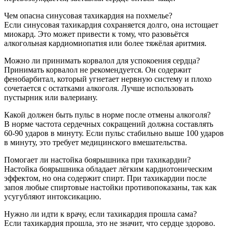
Чем опасна синусовая тахикардия на похмелье?
Если синусовая тахикардия сохраняется долго, она истощает
миокард. Это может привести к тому, что разовьётся
алкогольная кардиомиопатия или более тяжёлая аритмия.
Можно ли принимать корвалол для успокоения сердца?
Принимать корвалол не рекомендуется. Он содержит
фенобарбитал, который угнетает нервную систему и плохо
сочетается с остатками алкоголя. Лучше использовать
пустырник или валериану.
Какой должен быть пульс в норме после отмены алкоголя?
В норме частота сердечных сокращений должна составлять
60-90 ударов в минуту. Если пульс стабильно выше 100 ударов
в минуту, это требует медицинского вмешательства.
Помогает ли настойка боярышника при тахикардии?
Настойка боярышника обладает лёгким кардиотоническим
эффектом, но она содержит спирт. При тахикардии после
запоя любые спиртовые настойки противопоказаны, так как
усугубляют интоксикацию.
Нужно ли идти к врачу, если тахикардия прошла сама?
Если тахикардия прошла, это не значит, что сердце здорово.