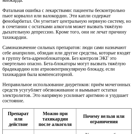
миокарда.
Фатальная ошибка с лекарствами: пациенты бесконтрольно
пьют корвалол или валокордин. Эти капли содержат
фенобарбитал. Он угнетает центральную нервную систему, но
в сочетании с остатками алкоголя может вызвать тяжёлую
дыхательную депрессию. Кроме того, они не лечат причину
тахикардии.
Самоназначение сильных препаратов: люди сами назначают
себе анаприлин, обзидан или другие средства, которые входят
в группу бета-адреноблокаторов. Без контроля ЭКГ это
смертельно опасно. Бета-блокаторы могут вызвать тяжёлую
брадикардию или атриовентрикулярную блокаду, если
тахикардия была компенсаторной.
Неправильное использование диуретиков: приём мочегонных
средств усугубляет обезвоживание и вымывает остатки
электролитов. Это напрямую усиливает аритмию и ухудшает
состояние.
Препарат
Можно при
Почему нельзя или
или
тахикардии
ограничения
действие
после алкоголя