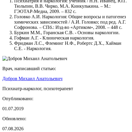
Психиатрия и наркология: учебник / Н.Н. Иванец, Ю.Г.
Тюльпин, В.В. Чирко, М.А. Кинкулькина. – М.:
ГЭОТАР-Медиа, 2009. – 832 с.
Головко А.И. Наркология: Общие вопросы и патогенез
химических зависимостей / А.И. Головко; под ред. А.Г.
Софронова. – СПб.: Изд-во «Артиком», 2008. – 448 с.
Буркин М.М., Горанская С.В. - Основы наркологии.
Гофман А.Г. - Клиническая наркология.
Фридман Л.С., Флеминг Н.Ф., Робертс Д.Х., Хайман
С.Е. - Наркология.
Врач, написавший статью:
Добров Михаил Анатольевич
Психиатр-нарколог, психотерапевт
Опубликовано:
01.07.2019
Обновлено:
07.08.2026