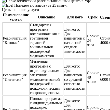
Приедем по вызову за 25 минут
Цены на наши услуги
Наименование
Описание
Для кого
Срок
Стоим
услуги
Стандартная
программа
Для кого:
восстановления с
Для
Сроки:
Реабилитация
групповой
пациентов с
Стоим
24
"Базовая"
терапией и
начальной
4000-
часа
минимальной
стадией
поддержкой
зависимости
медикаментов.
Усиленная
программа с
Для кого:
индивидуальными
Для
Сроки:
Реабилитация
занятиями,
пациентов
Стоим
48
"Интенсив"
медикаментозной
со средней
6000-
часов
поддержкой и
степенью
психологическим
зависимости
сопровождением.
Полная программа
Для кого:
с индивидуальным
Для
подходом,
Сроки:
Реабилитация
пациентов с
Стоим