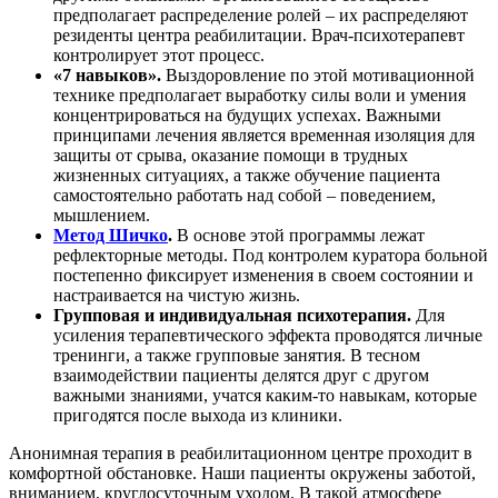
предполагает распределение ролей – их распределяют
резиденты центра реабилитации. Врач-психотерапевт
контролирует этот процесс.
«7 навыков».
Выздоровление по этой мотивационной
технике предполагает выработку силы воли и умения
концентрироваться на будущих успехах. Важными
принципами лечения является временная изоляция для
защиты от срыва, оказание помощи в трудных
жизненных ситуациях, а также обучение пациента
самостоятельно работать над собой – поведением,
мышлением.
Метод Шичко
.
В основе этой программы лежат
рефлекторные методы. Под контролем куратора больной
постепенно фиксирует изменения в своем состоянии и
настраивается на чистую жизнь.
Групповая и индивидуальная психотерапия.
Для
усиления терапевтического эффекта проводятся личные
тренинги, а также групповые занятия. В тесном
взаимодействии пациенты делятся друг с другом
важными знаниями, учатся каким-то навыкам, которые
пригодятся после выхода из клиники.
Анонимная терапия в реабилитационном центре проходит в
комфортной обстановке. Наши пациенты окружены заботой,
вниманием, круглосуточным уходом. В такой атмосфере