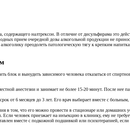
, содержащего налтрексон. В отличие от дисульфирама это дей
зводных прием очередной дозы алкогольной продукции не принос
т алкоголику преодолеть патологическую тягу к крепким напитка
ом
вить блок и вынудить зависимого человека отказаться от спиртн
естной анестезии и занимает не более 15-20 минут. После нее 
рок от 6 месяцев до 3 лет. Его врач выбирает вместе с больным,
ния в том, что его можно провести в стационаре или домашних 
Если человек приезжает на инъекцию в клинику, ему не требуе
ставлен вместе с подкожной подшивкой или психотерапией, если 