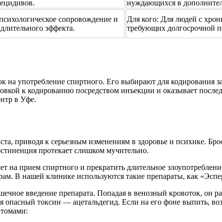
рецидивов.
нуждающихся в дополнител
психологическое сопровождение и
Для кого:
Для людей с хрон
длительного эффекта.
требующих долгосрочной п
лок на употребление спиртного. Его выбирают для кодирования з
отовкой к кодированию посредством инъекции и оказывает пос
нтр в Уфе.
та, приводя к серьезным изменениям в здоровье и психике. Брос
абстиненция протекает слишком мучительно.
т на прием спиртного и прекратить длительное злоупотребление
ам. В нашей клинике используются такие препараты, как «Эспе
чное введение препарата. Попадая в венозный кровоток, он раз
ся опасный токсин — ацетальдегид. Если на его фоне выпить, во
птомами: