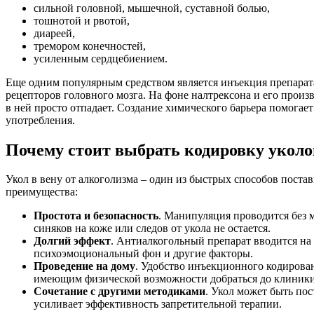
сильной головной, мышечной, суставной болью,
тошнотой и рвотой,
диареей,
тремором конечностей,
усиленным сердцебиением.
Еще одним популярным средством является инъекция препарата
рецепторов головного мозга. На фоне налтрексона и его прои
в ней просто отпадает. Создание химического барьера помогае
употребления.
Почему стоит выбрать кодировку укол
Укол в вену от алкоголизма – один из быстрых способов поста
преимущества:
Простота и безопасность
. Манипуляция проводится без м
синяков на коже или следов от укола не остается.
Долгий эффект
. Антиалкогольный препарат вводится на с
психоэмоциональный фон и другие факторы.
Проведение на дому
. Удобство инъекционного кодирова
имеющим физической возможности добраться до клиники. 
Сочетание с другими методиками
. Укол может быть по
усиливает эффективность запретительной терапии.