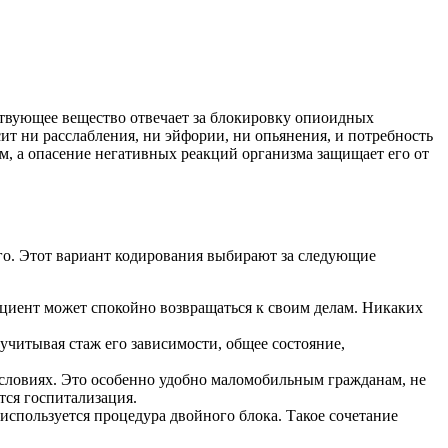
ствующее вещество отвечает за блокировку опиоидных
ит ни расслабления, ни эйфории, ни опьянения, и потребность
м, а опасение негативных реакций организма защищает его от
ого. Этот вариант кодирования выбирают за следующие
пациент может спокойно возвращаться к своим делам. Никаких
 учитывая стаж его зависимости, общее состояние,
условиях. Это особенно удобно маломобильным гражданам, не
тся госпитализация.
используется процедура двойного блока. Такое сочетание