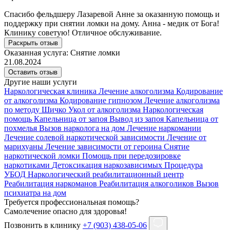
Спасибо фельдшеру Лазаревой Анне за оказанную помощь и
поддержку при снятии ломки на дому. Анна - медик от Бога!
Клинику советую! Отличное обслуживание.
Раскрыть отзыв
Оказанная услуга:
Снятие ломки
21.08.2024
Оставить отзыв
Другие наши услуги
Наркологическая клиника
Лечение алкоголизма
Кодирование
от алкоголизма
Кодирование гипнозом
Лечение алкоголизма
по методу Шичко
Укол от алкоголизма
Наркологическая
помощь
Капельница от запоя
Вывод из запоя
Капельница от
похмелья
Вызов нарколога на дом
Лечение наркомании
Лечение солевой наркотической зависимости
Лечение от
марихуаны
Лечение зависимости от героина
Снятие
наркотической ломки
Помощь при передозировке
наркотиками
Детоксикация наркозависимых
Процедура
УБОД
Наркологический реабилитационный центр
Реабилитация наркоманов
Реабилитация алкоголиков
Вызов
психиатра на дом
Требуется профессиональная помощь?
Самолечение опасно для здоровья!
Позвонить в клинику
+7 (903) 438-05-06