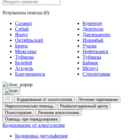
Результаты поиска (0)
Салават
Кумертау
Сибай
Дюртюли
Янаул
Давлеканово
Октябрьский
Ишимбай
Бирск
Учалы
Межгорье
Нефтекамск
Туймазы
Туймазы
Белебей
Баймак
Агидель
Мелеуз
Благовещенск
Стерлитамак
Кодирование от алкоголизма
Лечение наркомании
Наркологическая помощь
Реабилитационный центр
Психотерапия
Лечение алкоголизма
Помощь при передозировке
Кодирование от алкоголизма
Кодировка дисульфирам