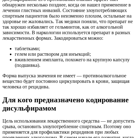
обнаружен несколько позднее, когда он нашел применение в
лечении глистных инвазий. Состояние злоупотребляющих
спиртным пациентов было неизменно плохим, остальные на
здоровье не жаловались. Так медики поняли, что препарат не
так хорошо избавляет от гельминтов, как от алкогольной
зависимости. В наркологии используется препарат в разных
лекарственных формах. Закодироваться можно:
таблетками;
гелем или раствором для инъекций;
вживлением импланта, похожего на крупную капсулу
(подшивка).
Форма выпуска значения не имеет — противоалкогольное
вещество будет постоянно циркулировать в крови, защищая
человека от рецидива.
Для кого предназначено кодирование
дисульфирамом
Цель использования лекарственного средства — не допустить
срыва, остановить злоупотребление спиртным. Поэтому оно
применяется для профилактики рецидивов при любых
проявлениях алкоголизма. В самом начале его развития, когда