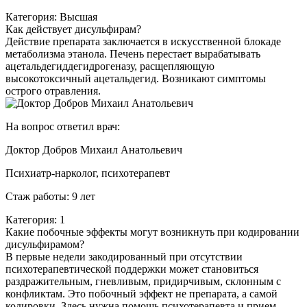
Категория: Высшая
Как действует дисульфирам?
Действие препарата заключается в искусственной блокаде
метаболизма этанола. Печень перестает вырабатывать
ацетальдегиддегидрогеназу, расщепляющую
высокотоксичный ацетальдегид. Возникают симптомы
острого отравления.
На вопрос ответил врач:
Доктор Добров Михаил Анатольевич
Психиатр-нарколог, психотерапевт
Стаж работы: 9 лет
Категория: 1
Какие побочные эффекты могут возникнуть при кодировании
дисульфирамом?
В первые недели закодированный при отсутствии
психотерапевтической поддержки может становиться
раздражительным, гневливым, придирчивым, склонным с
конфликтам. Это побочный эффект не препарата, а самой
кодировки. Здесь нужна помощь психотерапевта и прием