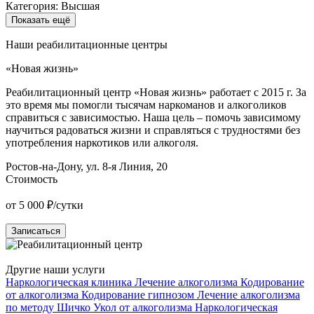
Категория: Высшая
Показать ещё
Наши реабилитационные центры
«Новая жизнь»
«
Реабилитационный центр «Новая жизнь» работает с 2015 г. За
Р
это время мы помогли тысячам наркоманов и алкоголиков
О
справиться с зависимостью. Наша цель – помочь зависимому
н
научиться радоваться жизни и справляться с трудностями без
п
употребления наркотиков или алкоголя.
у
Ростов-на-Дону, ул. 8-я Линия, 20
К
Стоимость
от 5 000 ₽/сутки
о
Записаться
Другие наши услуги
Наркологическая клиника
Лечение алкоголизма
Кодирование
от алкоголизма
Кодирование гипнозом
Лечение алкоголизма
по методу Шичко
Укол от алкоголизма
Наркологическая