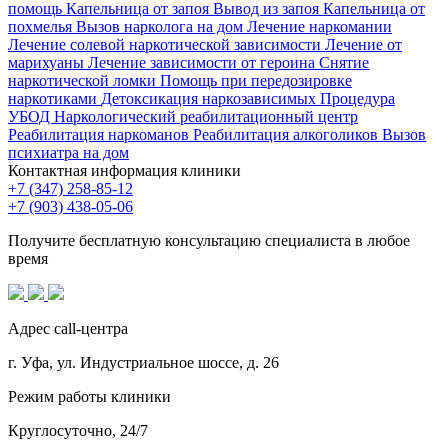
помощь
Капельница от запоя
Вывод из запоя
Капельница от
похмелья
Вызов нарколога на дом
Лечение наркомании
Лечение солевой наркотической зависимости
Лечение от
марихуаны
Лечение зависимости от героина
Снятие
наркотической ломки
Помощь при передозировке
наркотиками
Детоксикация наркозависимых
Процедура
УБОД
Наркологический реабилитационный центр
Реабилитация наркоманов
Реабилитация алкоголиков
Вызов
психиатра на дом
Контактная информация клиники
+7 (347) 258-85-12
+7 (903) 438-05-06
Получите бесплатную консультацию специалиста в любое
время
Адрес call-центра
г. Уфа, ул. Индустриальное шоссе, д. 26
Режим работы клиники
Круглосуточно, 24/7