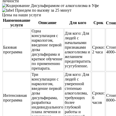
личности
Приедем по вызову за 25 минут
Цены на наши услуги
Наименование
Описание
Для кого
Срок
Стои
услуги
Одна
Для кого:
Для
консультация с
людей с
наркологом,
начальными
введение первой
Базовая
признаками
Сроки:
Стои
дозы
программа
алкоголизма и
2 часа
4000
дисульфирама и
желанием
краткое обучение
предотвратить
по применению
усугубление.
препарата.
Три
Для кого:
Для
консультации с
людей с
наркологом,
умеренной
введение первой
степенью
дозы
алкоголизма,
Сроки:
Интенсивная
Стои
дисульфирама,
требующих
6
программа
8000
разработка
более
часов
индивидуального
глубокой
плана лечения и
работы и