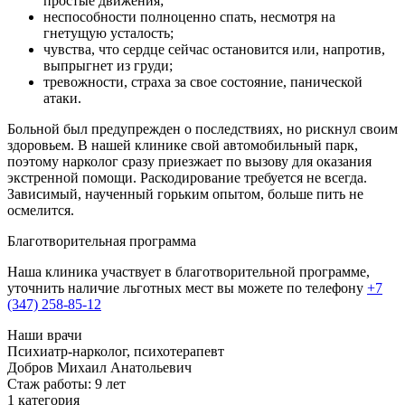
простые движения;
неспособности полноценно спать, несмотря на
гнетущую усталость;
чувства, что сердце сейчас остановится или, напротив,
выпрыгнет из груди;
тревожности, страха за свое состояние, панической
атаки.
Больной был предупрежден о последствиях, но рискнул своим
здоровьем. В нашей клинике свой автомобильный парк,
поэтому нарколог сразу приезжает по вызову для оказания
экстренной помощи. Раскодирование требуется не всегда.
Зависимый, наученный горьким опытом, больше пить не
осмелится.
Благотворительная программа
Наша клиника участвует в благотворительной программе,
уточнить наличие льготных мест вы можете по телефону
+7
(347) 258-85-12
Наши врачи
Психиатр-нарколог, психотерапевт
Г
Добров Михаил Анатольевич
Стаж работы: 9 лет
С
1 категория
В