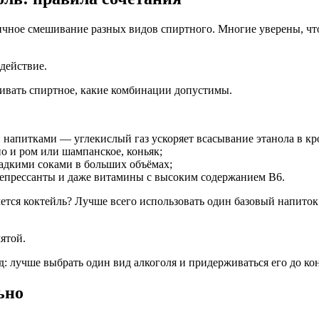
чное смешивание разных видов спиртного. Многие уверены, что
действие.
шивать спиртное, какие комбинации допустимы.
и напитками — углекислый газ ускоряет всасывание этанола в кр
о и ром или шампанское, коньяк;
ладкими соками в больших объёмах;
депрессанты и даже витамины с высоким содержанием B6.
чется коктейль? Лучше всего использовать один базовый напиток
ятой.
: лучше выбрать один вид алкоголя и придерживаться его до ко
ьно