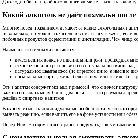
Даже один бокал подобного «напитка» может вызвать головную
Какой алкоголь не даёт похмелья посл
Многие перед праздником думают: от каких алкогольных напит
невозможно, но можно значительно снизить их тяжесть, если
побочных продуктов ферментации и дистилляции. Чем чище сос
Наименее токсичными считаются:
качественная водка из пшеницы или ржи, прошедшая мно
сухое белое или красное вино из натурального винограда 
натуральное шампанское (не игристое вино, а именно ша
премиальные сорта джина, белого рома или текилы без кр
Эти напитки содержат меньше примесей, что снижает нагрузку
важно соблюдать меру. Один–два бокала — это разумный преде
дешёвых спиртных напитков.
Важно учитывать индивидуальные особенности: у кого-то орган
вызвать реакцию, если выпить его на фоне усталости или обез
Перед Новым годом стоит заранее продумать, как минимизиров
С чем можно и нельзя смешивать алког