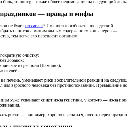
 боль, тошноту, а также общее недомогание на следующий день
е праздников — правда и мифы
ков не будет
похмелья
? Полностью избежать последствий
 выбрать напиток с минимальным содержанием конгенеров —
тав, тем легче его переносит организм.
гократную очистку;
без добавок;
мпанское из региона Шампань);
асителей.
 на печень, уменьшает риск воспалительной реакции на следую
л для взрослого человека без противопоказаний. Превышение до
изм хуже усваивает спирт из-за генетики, у кого-то — из-за п
воживания.
ать риски — например, хорошо выспаться, поесть перед праздно
оль: правила сочетания