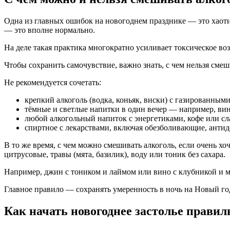
Одна из главных ошибок на новогоднем празднике — это хаоти
— это вполне нормально.
На деле такая практика многократно усиливает токсическое воз
Чтобы сохранить самочувствие, важно знать, с чем нельзя сме
Не рекомендуется сочетать:
крепкий алкоголь (водка, коньяк, виски) с газированным
тёмные и светлые напитки в один вечер — например, вин
любой алкогольный напиток с энергетиками, кофе или с
спиртное с лекарствами, включая обезболивающие, анти
В то же время, с чем можно смешивать алкоголь, если очень хо
цитрусовые, травы (мята, базилик), воду или тоник без сахара.
Например, джин с тоником и лаймом или вино с клубникой и м
Главное правило — сохранять умеренность в ночь на Новый год
Как начать новогоднее застолье правил