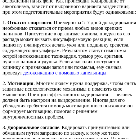
осложнений на их фоне. Как происходит кодирование от
алкоголизма, зависит от выбранного варианта воздействия,
при этом подготовительные мероприятия будут одинаковыми:
1.
Отказ от спиртного
. Примерно за 5–7 дней до кодирования
необходимо отказаться от приема любых видов крепких
напитков. Присутствие в организме этанола, продуктов его
распада может вызвать дисульфирамовую реакцию, если
пациенту планируется делать укол или подшивку средства,
содержащего дисульфирам. Результатом станут симптомы
острой интоксикации: тахикардия, тремор рук, аритмия,
чувство паники и удушья. Если алкоголик поступает в
клинику с признаками запоя или похмелья, ему сначала
проведут
детоксикацию с помощью капельницы
.
2.
Мотивация
. Многим людям нужна поддержка, чтобы снять
защитные психологические механизмы и поменять свое
мышление. Принцип эффективного кодирования — человек
должен быть настроен на выздоровление. Иногда для его
убеждения требуется помощь мотивационного психолога: он
формирует мотивацию, помогая с решением
внутриличностных проблем.
3.
Добровольное согласие
. Кодировать принудительно или
обманным путем запрещено по закону, к тому же такое
мероприятие не приведет ни к каким результатам. Пациент