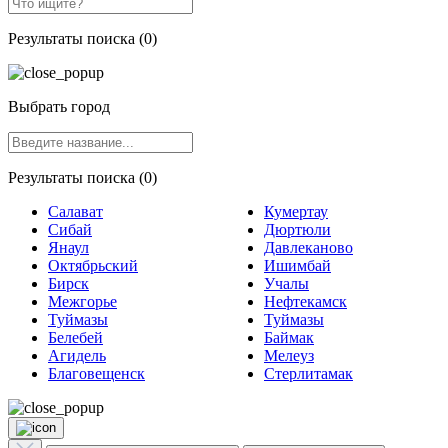
Результаты поиска (0)
Выбрать город
Результаты поиска (0)
Салават
Кумертау
Сибай
Дюртюли
Янаул
Давлеканово
Октябрьский
Ишимбай
Бирск
Учалы
Межгорье
Нефтекамск
Туймазы
Туймазы
Белебей
Баймак
Агидель
Мелеуз
Благовещенск
Стерлитамак