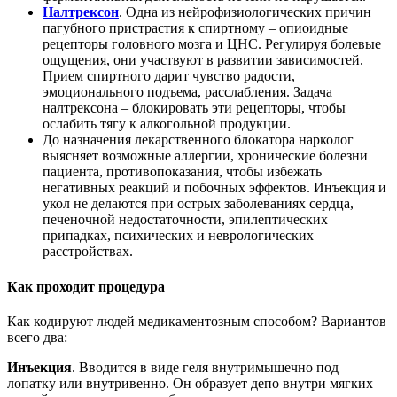
Налтрексон
. Одна из нейрофизиологических причин
пагубного пристрастия к спиртному – опиоидные
рецепторы головного мозга и ЦНС. Регулируя болевые
ощущения, они участвуют в развитии зависимостей.
Прием спиртного дарит чувство радости,
эмоционального подъема, расслабления. Задача
налтрексона – блокировать эти рецепторы, чтобы
ослабить тягу к алкогольной продукции.
До назначения лекарственного блокатора нарколог
выясняет возможные аллергии, хронические болезни
пациента, противопоказания, чтобы избежать
негативных реакций и побочных эффектов. Инъекция и
укол не делаются при острых заболеваниях сердца,
печеночной недостаточности, эпилептических
припадках, психических и неврологических
расстройствах.
Как проходит процедура
Как кодируют людей медикаментозным способом? Вариантов
всего два:
Инъекция
. Вводится в виде геля внутримышечно под
лопатку или внутривенно. Он образует депо внутри мягких