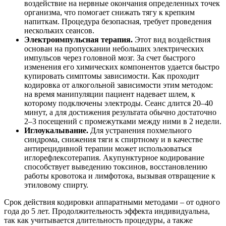
воздействие на нервные окончания определенных точек
организма, что помогает снижать тягу к крепким
напиткам. Процедура безопасная, требует проведения
нескольких сеансов.
Электроимпульсная терапия.
Этот вид воздействия
основан на пропускании небольших электрических
импульсов через головной мозг. За счет быстрого
изменения его химических компонентов удается быстро
купировать симптомы зависимости. Как проходит
кодировка от алкогольной зависимости этим методом:
на время манипуляции пациент надевает шлем, к
которому подключены электроды. Сеанс длится 20–40
минут, а для достижения результата обычно достаточно
2–3 посещений с промежутками между ними в 2 недели.
Иглоукалывание
.
Для устранения похмельного
синдрома, снижения тяги к спиртному и в качестве
антирецидивной терапии может использоваться
иглорефлексотерапия. Акупунктурное кодирование
способствует выведению токсинов, восстановлению
работы кровотока и лимфотока, вызывая отвращение к
этиловому спирту.
Срок действия кодировки аппаратными методами – от одного
года до 5 лет. Продолжительность эффекта индивидуальна,
так как учитывается длительность процедуры, а также