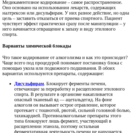
Медикаментозное кодирование – самое распространенное.
Оно основано на использовании лекарств, содержащих
налтрексон или дисульфирам. У них разное действие, но одна
цель – заставить отказаться от приема спиртного. Пациент
чувствует эффект практически сразу после манипуляции – у
него начинается отвращение к запаху и виду этилового
спирта.
Варианты химической блокады
Что такое кодирование от алкоголизма и как это происходит?
Чаще всего под процедурой понимают постановку блока с
помощью укола или подкожного подшивания. В обоих
вариантах используются препараты, содержащие:
Дисульфирам
. Блокирует ферменты печени,
отвечающие за переработку и расщепление этилового
спирта. В результате в организме накапливается
опасный тканевый яд — ацетальдегид. На фоне
алкоголя он вызывает острое отравление, которое
протекает с тошнотой, рвотой, сильной головной болью,
тахикардией. Противоалкогольные препараты этого
типа блокируют лишь фермент, участвующий в
расщеплении этанола, поэтому остальная
ферментативная деятельность печени не нарушается.