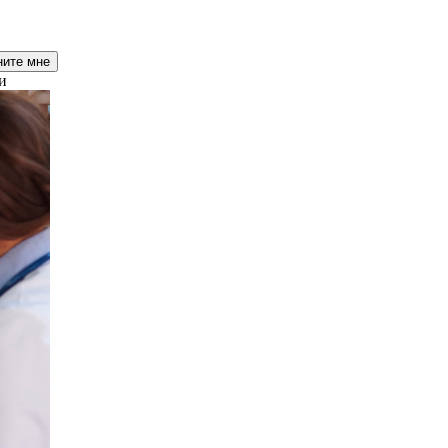
ните мне
и