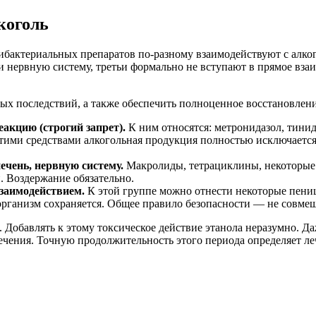
коголь
тибактериальных препаратов по-разному взаимодействуют с алк
и нервную систему, третьи формально не вступают в прямое взаи
ых последствий, а также обеспечить полноценное восстановлени
кцию (строгий запрет).
К ним относятся: метронидазол, тини
тими средствами алкогольная продукция полностью исключается
ечень, нервную систему.
Макролиды, тетрациклины, некоторые 
. Воздержание обязательно.
заимодействием.
К этой группе можно отнести некоторые пени
организм сохраняется. Общее правило безопасности — не совмещ
. Добавлять к этому токсическое действие этанола неразумно. Д
ечения. Точную продолжительность этого периода определяет ле