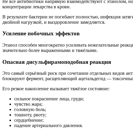
Не все антибиотики напрямую взаимодействуют с этанолом, но
концентрации лекарства в крови.
В результате бактерии не погибают полностью, инфекция затяг
двойной нагрузкой, и выздоровление замедляется.
Усиление побочных эффектов
Этанол способен многократно усиливать нежелательные реакци
значительно более выраженными и тяжёлыми.
Опасная дисульфирамоподобная реакция
Это самый серьёзный риск при сочетании отдельных видов ант
блокируют фермент, расщепляющий ацетальдегид — токсичный 
Его резкое накопление вызывает тяжёлое состояние:
сильное покраснение лица, груди;
чувство жара;
головную боль;
тошноту, рвоту;
сердцебиение;
падение артериального давления.