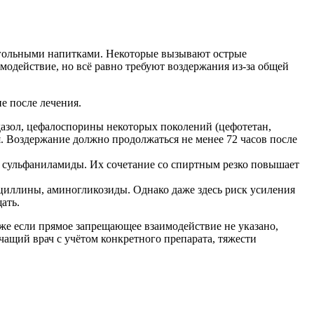
огольными напитками. Некоторые вызывают острые
модействие, но всё равно требуют воздержания из-за общей
е после лечения.
дазол, цефалоспорины некоторых поколений (цефотетан,
. Воздержание должно продолжаться не менее 72 часов после
сульфаниламиды. Их сочетание со спиртным резко повышает
циллины, аминогликозиды. Однако даже здесь риск усиления
ать.
аже если прямое запрещающее взаимодействие не указано,
чащий врач с учётом конкретного препарата, тяжести