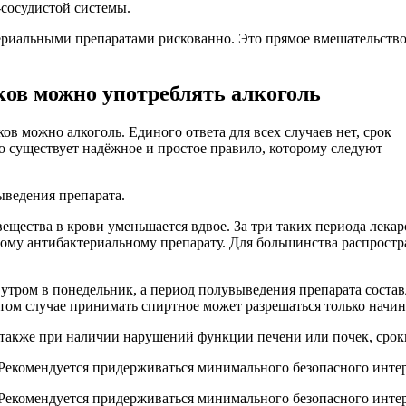
-сосудистой системы.
риальными препаратами рискованно. Это прямое вмешательство в
ков можно употреблять алкоголь
в можно алкоголь. Единого ответа для всех случаев нет, срок
ко существует надёжное и простое правило, которому следуют
ыведения препарата.
ещества в крови уменьшается вдвое. За три таких периода лека
ому антибактериальному препарату. Для большинства распростра
утром в понедельник, а период полувыведения препарата составля
том случае принимать спиртное может разрешаться только начина
также при наличии нарушений функции печени или почек, срок
? Рекомендуется придерживаться минимального безопасного инт
 Рекомендуется придерживаться минимального безопасного интер